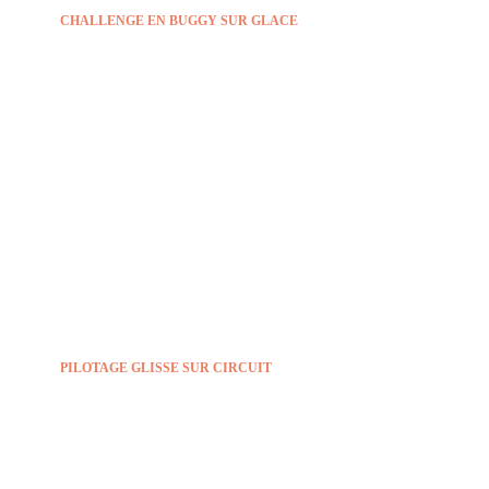
CHALLENGE EN BUGGY SUR GLACE
PILOTAGE GLISSE SUR
CIRCUIT
Découvrez la glisse sur circuit arrosé en 911 ou
Mustang
PILOTAGE GLISSE SUR CIRCUIT