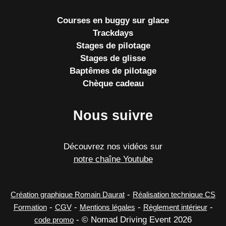
Courses en buggy sur glace
Trackdays
Stages de pilotage
Stages de glisse
Baptêmes de pilotage
Chèque cadeau
Nous suivre
Découvrez nos vidéos sur
notre chaîne Youtube
-
Création graphique Romain Daurat
Réalisation technique CS
-
-
-
-
Formation
CGV
Mentions légales
Règlement intérieur
- © Nomad Driving Event 2026
code promo