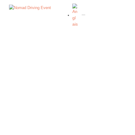
0
LOCATION DE
VOITURE SUR
CIRCUIT
ROULEZ SUR NOS TRACKDAYS
AU VOLANT DE NOS SPORTIVES
Location de voiture sur circuit lors des trackdays
premium Nomad Driving Event, avec sportives
préparées, coaching professionnel et conditions
de roulage privilégiées.