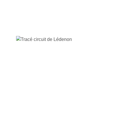
CIRCUIT DE LEDENON
CIRCUIT PAUL RICARD
CIRCUIT DE MONZA