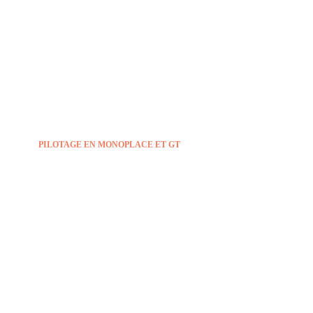
PILOTAGE EN MONOPLACE
ET GT
Vivez une expérience de pilotage inédite à
Charade
PILOTAGE EN MONOPLACE ET GT
SÉMINAIRE DE PILOTAGE À
CHARADE
Un team building unique sur le circuit de Charade